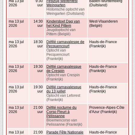
ma 13 jul
9:30
Festzug Welfenfest
Baden-Württemberg
2026
uur
Weingarten
(Duitsland)
Historische optocht van
Weingarten (Duitsland)
ma 13 jul
14:30
Kinderstoet Dag van
West-Vlaanderen
2026
uur
het Kind Pittem
(België)
Jeugdoptocht van
Pittem (België)
ma 13 jul
18:30
Défilé carnavalesqe de
Hauts-de-France
2026
uur
Pecquencourt
(Frankrijk)
Optocht van
Pecquencourt
(Frankrijk)
ma 13 jul
19:30
Défilé carnavalesque
Hauts-de-France
2026
uur
de Crespin
(Frankrijk)
Optocht van Crespin
(Frankrijk)
ma 13 jul
19:30
Défilé carnavalesque
Hauts-de-France
2026
uur
du 13 juillet
(Frankrijk)
Optocht van Leforest
(Frankrijk)
ma 13 jul
21:00
Défilé nocturne du
Provence-Alpes-Côte
2026
uur
Corso Fleuri à
d'Azur (Frankrijk)
Pélissanne
Bloemencorso van
Pelissanne (Frankrijk)
ma 13 jul
21:00
Parade Fête Nationale
Hauts-de-France