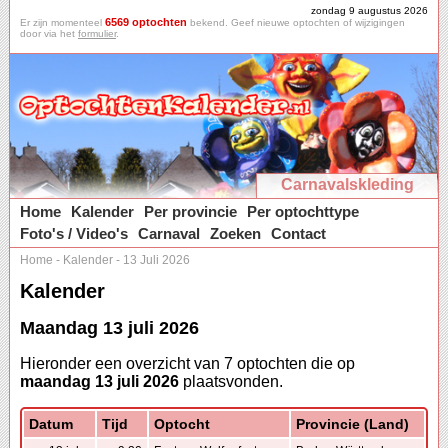
zondag 9 augustus 2026
6569 optochten
Er zijn momenteel
bekend. Geef nieuwe optochten of wijzigingen
door via het
formulier
.
Carnavalskleding
Home
Kalender
Per provincie
Per optochttype
Foto's / Video's
Carnaval
Zoeken
Contact
Home
-
Kalender
-
13 Juli 2026
Kalender
Maandag 13 juli 2026
Hieronder een overzicht van 7 optochten die op
maandag 13 juli 2026
plaatsvonden.
Datum
Tijd
Optocht
Provincie (Land)