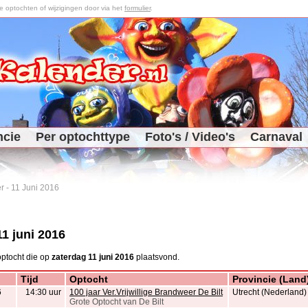
optochten of wijzigingen door via het
formulier
.
ncie
Per optochttype
Foto's / Video's
Carnaval
r
-
11 Juni 2016
1 juni 2016
ptocht die op
zaterdag 11 juni 2016
plaatsvond.
Tijd
Optocht
Provincie (Land
6
14:30 uur
100 jaar Ver.Vrijwillige Brandweer De Bilt
Utrecht (Nederland)
Grote Optocht van De Bilt