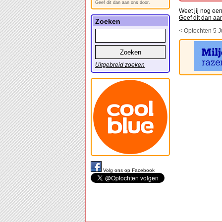
Geef dit dan aan ons door.
Weet jij nog ee
Geef dit dan aa
Zoeken
< Optochten 5 J
Uitgebreid zoeken
Volg ons op Facebook