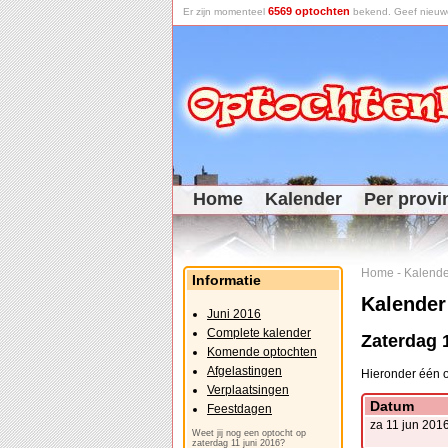
6569 optochten
Er zijn momenteel
bekend. Geef nieuwe 
Home
Kalender
Per provi
Home
-
Kalende
Informatie
Kalender
Juni 2016
Complete kalender
Zaterdag 1
Komende optochten
Afgelastingen
Hieronder één o
Verplaatsingen
Datum
Feestdagen
za 11 jun 201
Weet jij nog een optocht op
zaterdag 11 juni 2016?