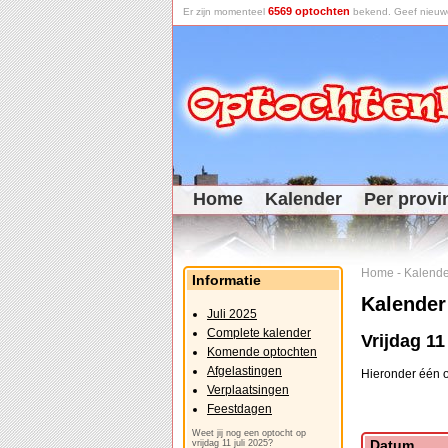
6569 optochten
Er zijn momenteel
bekend. Geef nieuwe 
Home
Kalender
Per provi
Home
-
Kalende
Informatie
Kalender
Juli 2025
Complete kalender
Vrijdag 11
Komende optochten
Afgelastingen
Hieronder één o
Verplaatsingen
Feestdagen
Weet jij nog een optocht op
Datum
vrijdag 11 juli 2025?