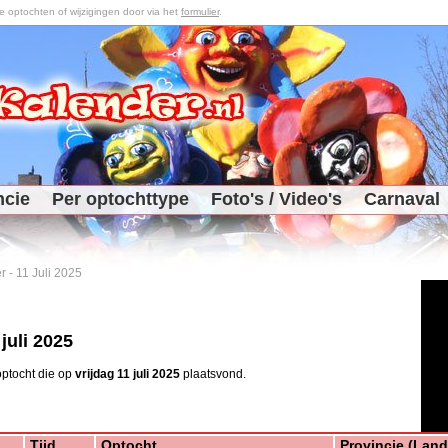
optochten of wijzigingen door via het
formulier
.
ncie
Per optochttype
Foto's / Video's
Carnaval
r
-
11 Juli 2025
 juli 2025
ptocht die op
vrijdag 11 juli 2025
plaatsvond.
Tijd
Optocht
Provincie (Land