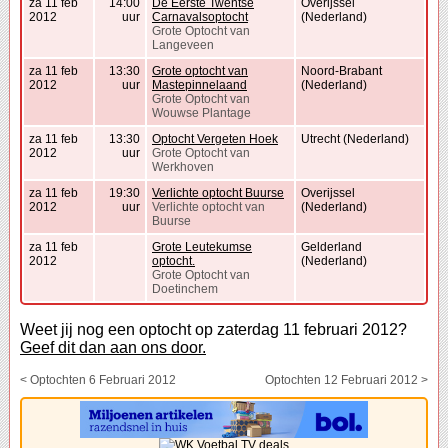
za 11 feb
14:00
De Eerste Twentse
Overijssel
2012
uur
Carnavalsoptocht
(Nederland)
Grote Optocht van
Langeveen
za 11 feb
13:30
Grote optocht van
Noord-Brabant
2012
uur
Mastepinnelaand
(Nederland)
Grote Optocht van
Wouwse Plantage
za 11 feb
13:30
Optocht Vergeten Hoek
Utrecht (Nederland)
2012
uur
Grote Optocht van
Werkhoven
za 11 feb
19:30
Verlichte optocht Buurse
Overijssel
2012
uur
Verlichte optocht van
(Nederland)
Buurse
za 11 feb
Grote Leutekumse
Gelderland
2012
optocht.
(Nederland)
Grote Optocht van
Doetinchem
Weet jij nog een optocht op zaterdag 11 februari 2012?
Geef dit dan aan ons door.
< Optochten 6 Februari 2012
Optochten 12 Februari 2012 >