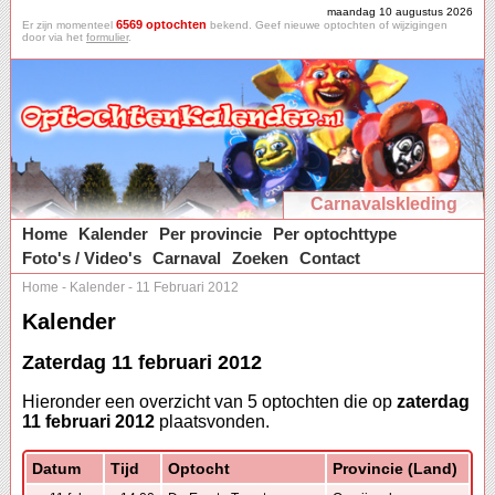
maandag 10 augustus 2026
6569 optochten
Er zijn momenteel
bekend. Geef nieuwe optochten of wijzigingen
door via het
formulier
.
Carnavalskleding
Home
Kalender
Per provincie
Per optochttype
Foto's / Video's
Carnaval
Zoeken
Contact
Home
-
Kalender
-
11 Februari 2012
Kalender
Zaterdag 11 februari 2012
Hieronder een overzicht van 5 optochten die op
zaterdag
11 februari 2012
plaatsvonden.
Datum
Tijd
Optocht
Provincie (Land)