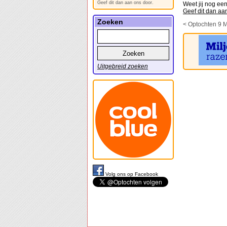
Geef dit dan aan ons door.
Weet jij nog ee
Geef dit dan aa
Zoeken
< Optochten 9 
Uitgebreid zoeken
Volg ons op Facebook