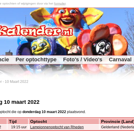
optochten of wijzigingen door via het
formulier
.
ncie
Per optochttype
Foto's / Video's
Carnaval
r
-
10 Maart 2022
 10 maart 2022
ptocht die op
donderdag 10 maart 2022
plaatsvond.
Tijd
Optocht
Provincie (Land
2
19:15 uur
Lampionnenoptocht van Rheden
Gelderland (Nederl