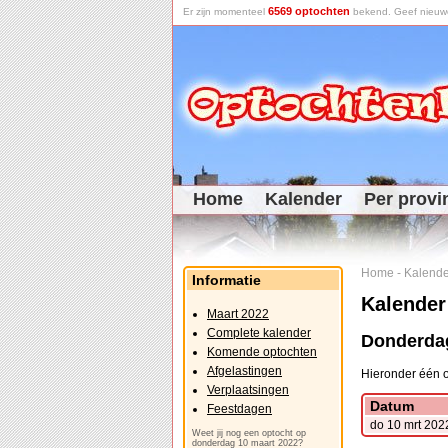
6569 optochten
Er zijn momenteel
bekend. Geef nieuwe 
Home
Kalender
Per provi
Home
-
Kalende
Informatie
Kalender
Maart 2022
Complete kalender
Donderdag
Komende optochten
Afgelastingen
Hieronder één o
Verplaatsingen
Datum
Feestdagen
do 10 mrt 202
Weet jij nog een optocht op
donderdag 10 maart 2022?