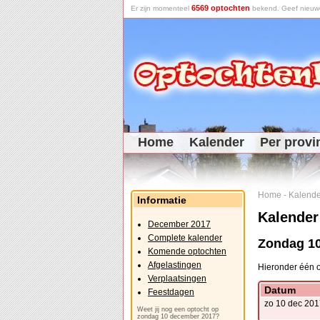
6569 optochten
Er zijn momenteel
bekend. Geef nieuwe 
Home
Kalender
Per provi
Home
-
Kalende
Informatie
Kalender
December 2017
Complete kalender
Zondag 1
Komende optochten
Afgelastingen
Hieronder één o
Verplaatsingen
Datum
Feestdagen
zo 10 dec 201
Weet jij nog een optocht op
zondag 10 december 2017?