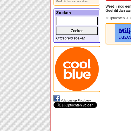
Geef dit dan aan ons door.
Weet jij nog e
Geef dit dan aa
Zoeken
< Optochten 9 
Uitgebreid zoeken
Volg ons op Facebook