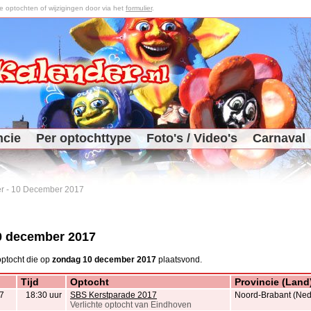
optochten of wijzigingen door via het
formulier
.
ncie
Per optochttype
Foto's / Video's
Carnaval
r
-
10 December 2017
0 december 2017
ptocht die op
zondag 10 december 2017
plaatsvond.
Tijd
Optocht
Provincie (Land
7
18:30 uur
SBS Kerstparade 2017
Noord-Brabant (Ned
Verlichte optocht van Eindhoven