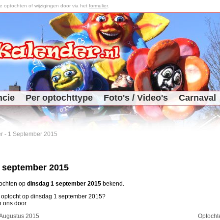
optochten of wijzigingen door via het
formulier
.
ncie
Per optochttype
Foto's / Video's
Carnaval
r
-
1 September 2015
 september 2015
tochten op
dinsdag 1 september 2015
bekend.
n optocht op dinsdag 1 september 2015?
n ons door.
 Augustus 2015
Optocht