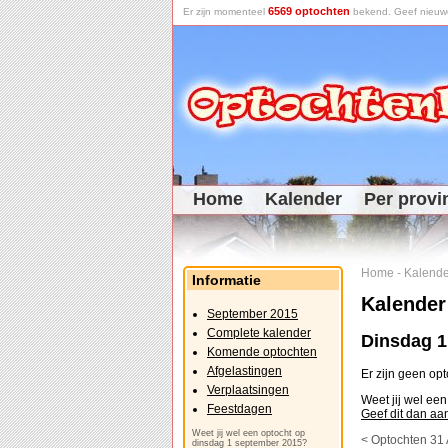
6569 optochten
Er zijn momenteel
bekend. Geef nieuwe 
Home
Kalender
Per provi
Home
-
Kalende
Informatie
Kalender
September 2015
Complete kalender
Dinsdag 1
Komende optochten
Afgelastingen
Er zijn geen op
Verplaatsingen
Weet jij wel ee
Feestdagen
Geef dit dan aa
Weet jij wel een optocht op
< Optochten 31
dinsdag 1 september 2015?