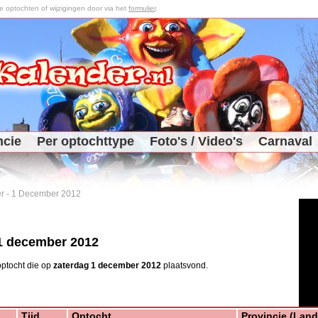
optochten of wijzigingen door via het
formulier
.
ncie
Per optochttype
Foto's / Video's
Carnaval
r
-
1 December 2012
1 december 2012
ptocht die op
zaterdag 1 december 2012
plaatsvond.
Tijd
Optocht
Provincie (Land