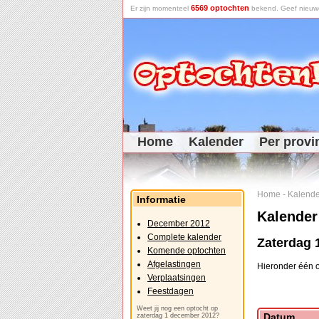
6569 optochten
Er zijn momenteel
bekend. Geef nieuwe 
Home
Kalender
Per provi
Home
-
Kalende
Informatie
Kalender
December 2012
Complete kalender
Zaterdag 
Komende optochten
Afgelastingen
Hieronder één o
Verplaatsingen
Feestdagen
Weet jij nog een optocht op
Datum
zaterdag 1 december 2012?