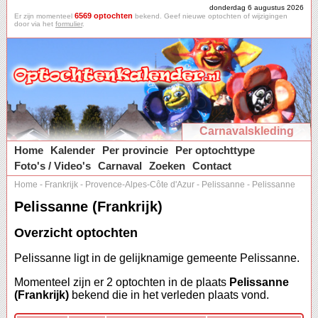
donderdag 6 augustus 2026
6569 optochten
Er zijn momenteel
bekend. Geef nieuwe optochten of wijzigingen
door via het
formulier
.
Carnavalskleding
Home
Kalender
Per provincie
Per optochttype
Foto's / Video's
Carnaval
Zoeken
Contact
Home
-
Frankrijk
-
Provence-Alpes-Côte d'Azur
-
Pelissanne
-
Pelissanne
Pelissanne (Frankrijk)
Overzicht optochten
Pelissanne ligt in de gelijknamige gemeente Pelissanne.
Momenteel zijn er 2 optochten in de plaats
Pelissanne
(Frankrijk)
bekend die in het verleden plaats vond.