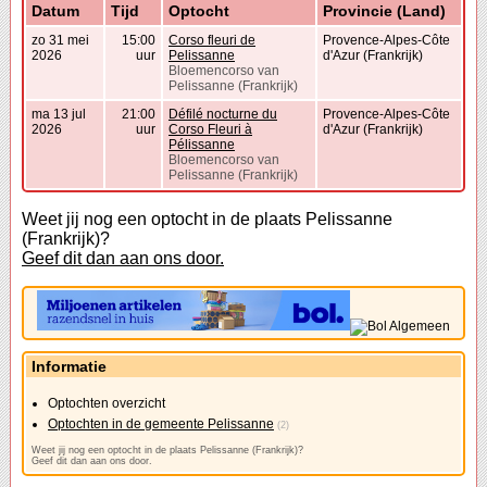
Datum
Tijd
Optocht
Provincie (Land)
zo 31 mei
15:00
Corso fleuri de
Provence-Alpes-Côte
2026
uur
Pelissanne
d'Azur (Frankrijk)
Bloemencorso van
Pelissanne (Frankrijk)
ma 13 jul
21:00
Défilé nocturne du
Provence-Alpes-Côte
2026
uur
Corso Fleuri à
d'Azur (Frankrijk)
Pélissanne
Bloemencorso van
Pelissanne (Frankrijk)
Weet jij nog een optocht in de plaats Pelissanne
(Frankrijk)?
Geef dit dan aan ons door.
Informatie
Optochten overzicht
Optochten in de gemeente Pelissanne
(2)
Weet jij nog een optocht in de plaats Pelissanne (Frankrijk)?
Geef dit dan aan ons door.