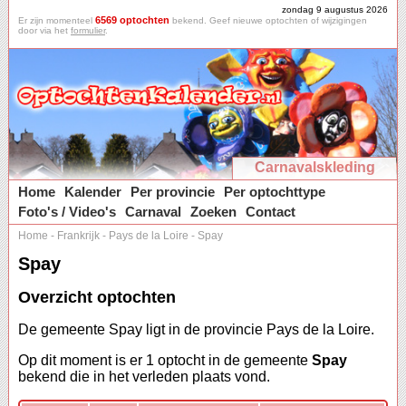
zondag 9 augustus 2026
6569 optochten
Er zijn momenteel
bekend. Geef nieuwe optochten of wijzigingen
door via het
formulier
.
Carnavalskleding
Home
Kalender
Per provincie
Per optochttype
Foto's / Video's
Carnaval
Zoeken
Contact
Home
-
Frankrijk
-
Pays de la Loire
-
Spay
Spay
Overzicht optochten
De gemeente Spay ligt in de provincie Pays de la Loire.
Op dit moment is er 1 optocht in de gemeente
Spay
bekend die in het verleden plaats vond.