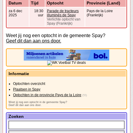
Datum
Tijd
Optocht
Provincie (Land)
za 6 dec
18:30
Parade de tracteurs
Pays de la Loire
2025
uur
illuminés de Spay
(Frankrijk)
Verlichte optocht van
Spay (Frankrijk)
Weet jij nog een optocht in de gemeente Spay?
Geef dit dan aan ons door.
Informatie
Optochten overzicht
Plaatsen in Spay
Optochten in de provincie Pays de la Loire
(55)
Weet jij nog een optocht in de gemeente Spay?
Geef dit dan aan ons door.
Zoeken