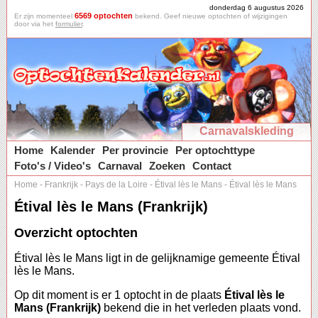
donderdag 6 augustus 2026
6569 optochten
Er zijn momenteel
bekend. Geef nieuwe optochten of wijzigingen
door via het
formulier
.
Carnavalskleding
Home
Kalender
Per provincie
Per optochttype
Foto's / Video's
Carnaval
Zoeken
Contact
Home
-
Frankrijk
-
Pays de la Loire
-
Étival lès le Mans
-
Étival lès le Mans
Étival lès le Mans (Frankrijk)
Overzicht optochten
Étival lès le Mans ligt in de gelijknamige gemeente Étival
lès le Mans.
Op dit moment is er 1 optocht in de plaats
Étival lès le
Mans (Frankrijk)
bekend die in het verleden plaats vond.