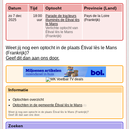
Datum
Tijd
Optocht
Provincie (Land)
zo 7 dec
18:00
Parade de tracteurs
Pays de la Loire
2025
uur
illuminés de Étival lès
(Frankrijk)
le Mans
Verlichte optocht van
Étival lès le Mans
(Frankrijk)
Weet jij nog een optocht in de plaats Étival lès le Mans
(Frankrijk)?
Geef dit dan aan ons door.
Informatie
Optochten overzicht
Optochten in de gemeente Étival lès le Mans
(1)
Weet jij nog een optocht in de plaats Étival lès le Mans (Frankrijk)?
Geef dit dan aan ons door.
Zoeken