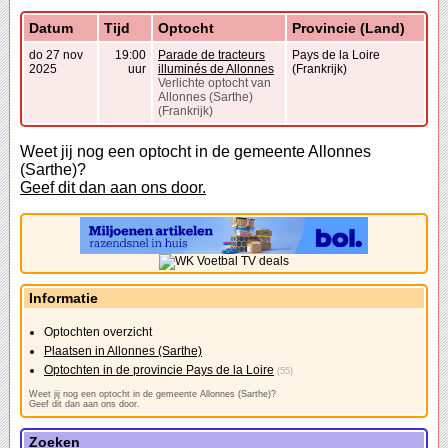
Datum
Tijd
Optocht
Provincie (Land)
do 27 nov
19:00
Parade de tracteurs
Pays de la Loire
2025
uur
illuminés de Allonnes
(Frankrijk)
Verlichte optocht van
Allonnes (Sarthe)
(Frankrijk)
Weet jij nog een optocht in de gemeente Allonnes
(Sarthe)?
Geef dit dan aan ons door.
Informatie
Optochten overzicht
Plaatsen in Allonnes (Sarthe)
Optochten in de provincie Pays de la Loire
(55)
Weet jij nog een optocht in de gemeente Allonnes (Sarthe)?
Geef dit dan aan ons door.
Zoeken