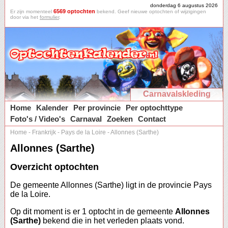
donderdag 6 augustus 2026
6569 optochten
Er zijn momenteel
bekend. Geef nieuwe optochten of wijzigingen
door via het
formulier
.
Carnavalskleding
Home
Kalender
Per provincie
Per optochttype
Foto's / Video's
Carnaval
Zoeken
Contact
Home
-
Frankrijk
-
Pays de la Loire
-
Allonnes (Sarthe)
Allonnes (Sarthe)
Overzicht optochten
De gemeente Allonnes (Sarthe) ligt in de provincie Pays
de la Loire.
Op dit moment is er 1 optocht in de gemeente
Allonnes
(Sarthe)
bekend die in het verleden plaats vond.