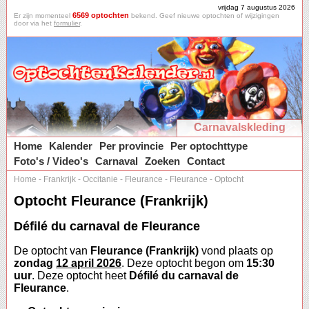
vrijdag 7 augustus 2026
6569 optochten
Er zijn momenteel
bekend. Geef nieuwe optochten of wijzigingen
door via het
formulier
.
Carnavalskleding
Home
Kalender
Per provincie
Per optochttype
Foto's / Video's
Carnaval
Zoeken
Contact
Home
-
Frankrijk
-
Occitanie
-
Fleurance
-
Fleurance
-
Optocht
Optocht Fleurance (Frankrijk)
Défilé du carnaval de Fleurance
De optocht van
Fleurance (Frankrijk)
vond plaats op
zondag
12 april 2026
. Deze optocht begon om
15:30
uur
. Deze optocht heet
Défilé du carnaval de
Fleurance
.