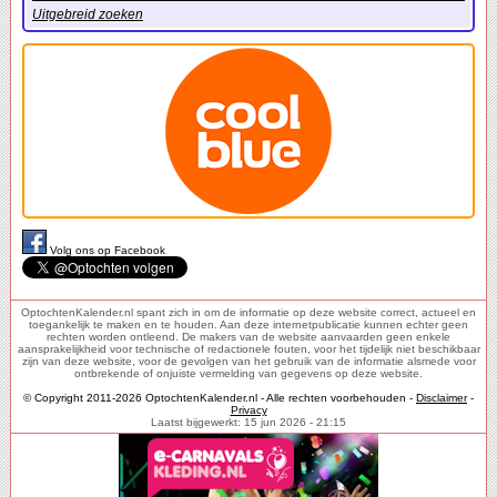
Uitgebreid zoeken
Volg ons op Facebook
OptochtenKalender.nl spant zich in om de informatie op deze website correct, actueel en
toegankelijk te maken en te houden. Aan deze internetpublicatie kunnen echter geen
rechten worden ontleend. De makers van de website aanvaarden geen enkele
aansprakelijkheid voor technische of redactionele fouten, voor het tijdelijk niet beschikbaar
zijn van deze website, voor de gevolgen van het gebruik van de informatie alsmede voor
ontbrekende of onjuiste vermelding van gegevens op deze website.
© Copyright 2011-2026 OptochtenKalender.nl - Alle rechten voorbehouden -
Disclaimer
-
Privacy
Laatst bijgewerkt: 15 jun 2026 - 21:15