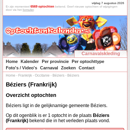
vrijdag 7 augustus 2026
6569 optochten
Er zijn momenteel
bekend. Geef nieuwe optochten of wijzigingen
door via het
formulier
.
Carnavalskleding
Home
Kalender
Per provincie
Per optochttype
Foto's / Video's
Carnaval
Zoeken
Contact
Home
-
Frankrijk
-
Occitanie
-
Béziers
-
Béziers
Béziers (Frankrijk)
Overzicht optochten
Béziers ligt in de gelijknamige gemeente Béziers.
Op dit ogenblik is er 1 optocht in de plaats
Béziers
(Frankrijk)
bekend die in het verleden plaats vond.