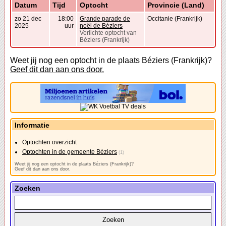
Datum
Tijd
Optocht
Provincie (Land)
zo 21 dec
18:00
Grande parade de
Occitanie (Frankrijk)
2025
uur
noël de Béziers
Verlichte optocht van
Béziers (Frankrijk)
Weet jij nog een optocht in de plaats Béziers (Frankrijk)?
Geef dit dan aan ons door.
Informatie
Optochten overzicht
Optochten in de gemeente Béziers
(1)
Weet jij nog een optocht in de plaats Béziers (Frankrijk)?
Geef dit dan aan ons door.
Zoeken