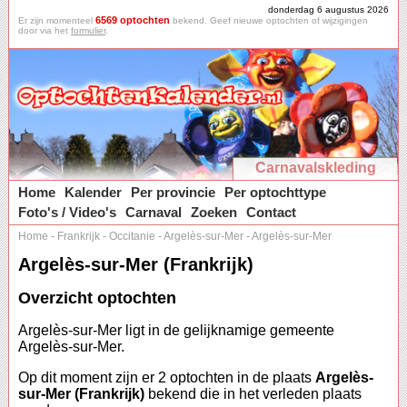
donderdag 6 augustus 2026
6569 optochten
Er zijn momenteel
bekend. Geef nieuwe optochten of wijzigingen
door via het
formulier
.
Carnavalskleding
Home
Kalender
Per provincie
Per optochttype
Foto's / Video's
Carnaval
Zoeken
Contact
Home
-
Frankrijk
-
Occitanie
-
Argelès-sur-Mer
-
Argelès-sur-Mer
Argelès-sur-Mer (Frankrijk)
Overzicht optochten
Argelès-sur-Mer ligt in de gelijknamige gemeente
Argelès-sur-Mer.
Op dit moment zijn er 2 optochten in de plaats
Argelès-
sur-Mer (Frankrijk)
bekend die in het verleden plaats