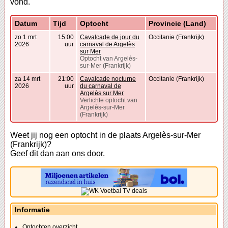
vond.
Datum
Tijd
Optocht
Provincie (Land)
zo 1 mrt
15:00
Cavalcade de jour du
Occitanie (Frankrijk)
2026
uur
carnaval de Argelès
sur Mer
Optocht van Argelès-
sur-Mer (Frankrijk)
za 14 mrt
21:00
Cavalcade nocturne
Occitanie (Frankrijk)
2026
uur
du carnaval de
Argelès sur Mer
Verlichte optocht van
Argelès-sur-Mer
(Frankrijk)
Weet jij nog een optocht in de plaats Argelès-sur-Mer
(Frankrijk)?
Geef dit dan aan ons door.
Informatie
Optochten overzicht