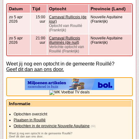
Datum
Tijd
Optocht
Provincie (Land)
zo 5 apr
15:00
Carnaval Rullicois (de
Nouvelle Aquitaine
2026
uur
jour)
(Frankrijk)
Optocht van Rouillé
(Frankrijk)
zo 5 apr
21:00
Carnaval Rullicois
Nouvelle Aquitaine
2026
uur
illuminés (de nuit)
(Frankrijk)
Verlichte optocht van
Rouillé (Frankrijk)
Weet jij nog een optocht in de gemeente Rouillé?
Geef dit dan aan ons door.
Informatie
Optochten overzicht
Plaatsen in Rouillé
Optochten in de provincie Nouvelle Aquitaine
(69)
Weet jij nog een optocht in de gemeente Rouillé?
Geef dit dan aan ons door.