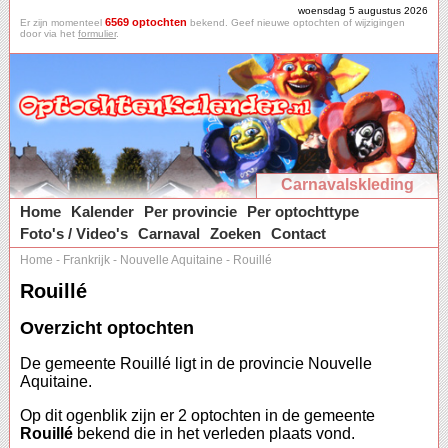
woensdag 5 augustus 2026
6569 optochten
Er zijn momenteel
bekend. Geef nieuwe optochten of wijzigingen
door via het
formulier
.
Carnavalskleding
Home
Kalender
Per provincie
Per optochttype
Foto's / Video's
Carnaval
Zoeken
Contact
Home
-
Frankrijk
-
Nouvelle Aquitaine
-
Rouillé
Rouillé
Overzicht optochten
De gemeente Rouillé ligt in de provincie Nouvelle
Aquitaine.
Op dit ogenblik zijn er 2 optochten in de gemeente
Rouillé
bekend die in het verleden plaats vond.