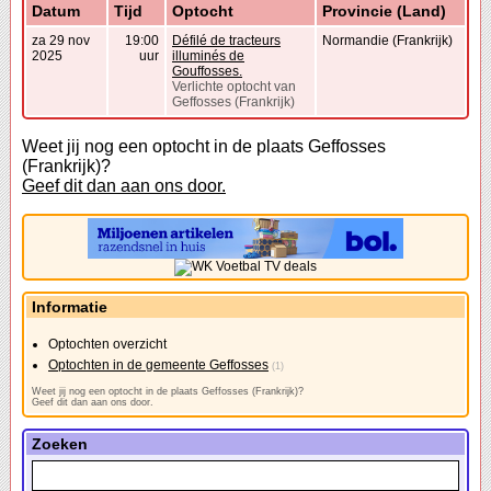
Datum
Tijd
Optocht
Provincie (Land)
za 29 nov
19:00
Défilé de tracteurs
Normandie (Frankrijk)
2025
uur
illuminés de
Gouffosses.
Verlichte optocht van
Geffosses (Frankrijk)
Weet jij nog een optocht in de plaats Geffosses
(Frankrijk)?
Geef dit dan aan ons door.
Informatie
Optochten overzicht
Optochten in de gemeente Geffosses
(1)
Weet jij nog een optocht in de plaats Geffosses (Frankrijk)?
Geef dit dan aan ons door.
Zoeken