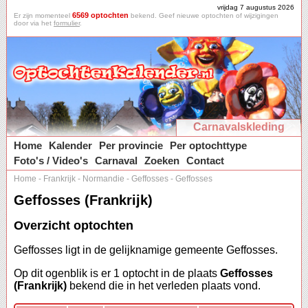
vrijdag 7 augustus 2026
6569 optochten
Er zijn momenteel
bekend. Geef nieuwe optochten of wijzigingen
door via het
formulier
.
Carnavalskleding
Home
Kalender
Per provincie
Per optochttype
Foto's / Video's
Carnaval
Zoeken
Contact
Home
-
Frankrijk
-
Normandie
-
Geffosses
-
Geffosses
Geffosses (Frankrijk)
Overzicht optochten
Geffosses ligt in de gelijknamige gemeente Geffosses.
Op dit ogenblik is er 1 optocht in de plaats
Geffosses
(Frankrijk)
bekend die in het verleden plaats vond.