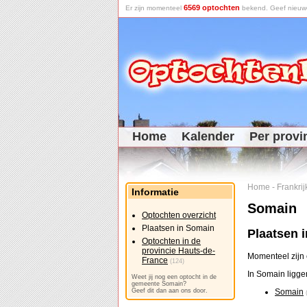
6569 optochten
Er zijn momenteel
bekend. Geef nieuwe 
Home
Kalender
Per provi
Home
-
Frankrij
Informatie
Somain
Optochten overzicht
Plaatsen in Somain
Plaatsen 
Optochten in de
provincie Hauts-de-
Momenteel zijn
France
(124)
In Somain ligge
Weet jij nog een optocht in de
gemeente Somain?
Geef dit dan aan ons door.
Somain