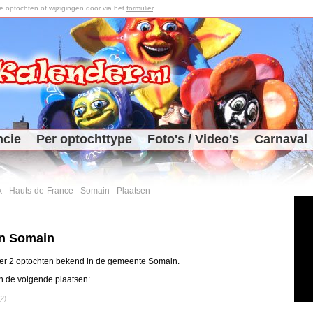
optochten of wijzigingen door via het
formulier
.
ncie
Per optochttype
Foto's / Video's
Carnaval
k
-
Hauts-de-France
-
Somain
-
Plaatsen
in Somain
 er 2 optochten bekend in de gemeente Somain.
n de volgende plaatsen:
(2)