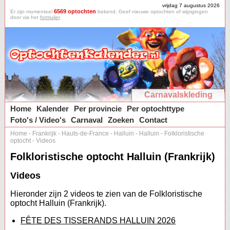
vrijdag 7 augustus 2026
6569 optochten
Er zijn momenteel
bekend. Geef nieuwe optochten of wijzigingen
door via het
formulier
.
Carnavalskleding
Home
Kalender
Per provincie
Per optochttype
Foto's / Video's
Carnaval
Zoeken
Contact
Home
-
Frankrijk
-
Hauts-de-France
-
Halluin
-
Halluin
-
Folkloristische
optocht
-
Videos
Folkloristische optocht Halluin (Frankrijk)
Videos
Hieronder zijn 2 videos te zien van de Folkloristische
optocht Halluin (Frankrijk).
FÊTE DES TISSERANDS HALLUIN 2026