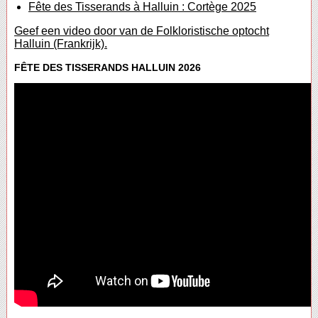
Fête des Tisserands à Halluin : Cortège 2025
Geef een video door van de Folkloristische optocht
Halluin (Frankrijk).
FÊTE DES TISSERANDS HALLUIN 2026