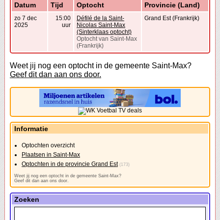
Datum
Tijd
Optocht
Provincie (Land)
zo 7 dec
15:00
Défilé de la Saint-
Grand Est (Frankrijk)
2025
uur
Nicolas Saint-Max
(Sinterklaas optocht)
Optocht van Saint-Max
(Frankrijk)
Weet jij nog een optocht in de gemeente Saint-Max?
Geef dit dan aan ons door.
Informatie
Optochten overzicht
Plaatsen in Saint-Max
Optochten in de provincie Grand Est
(173)
Weet jij nog een optocht in de gemeente Saint-Max?
Geef dit dan aan ons door.
Zoeken