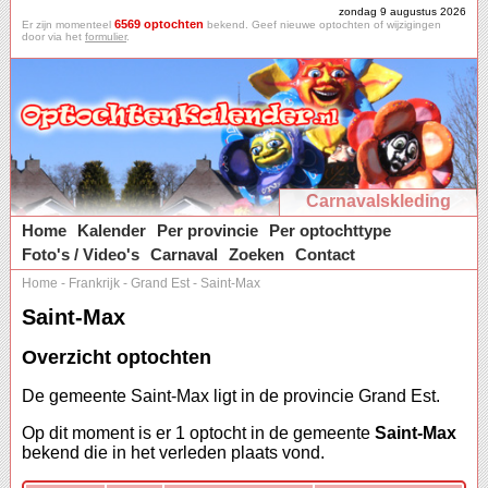
zondag 9 augustus 2026
6569 optochten
Er zijn momenteel
bekend. Geef nieuwe optochten of wijzigingen
door via het
formulier
.
Carnavalskleding
Home
Kalender
Per provincie
Per optochttype
Foto's / Video's
Carnaval
Zoeken
Contact
Home
-
Frankrijk
-
Grand Est
-
Saint-Max
Saint-Max
Overzicht optochten
De gemeente Saint-Max ligt in de provincie Grand Est.
Op dit moment is er 1 optocht in de gemeente
Saint-Max
bekend die in het verleden plaats vond.