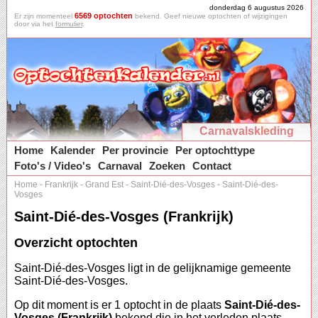
donderdag 6 augustus 2026
6569 optochten
Er zijn momenteel
bekend. Geef nieuwe optochten of wijzigingen
door via het
formulier
.
Carnavalskleding
Home
Kalender
Per provincie
Per optochttype
Foto's / Video's
Carnaval
Zoeken
Contact
Home
-
Frankrijk
-
Grand Est
-
Saint-Dié-des-Vosges
-
Saint-Dié-des-
Vosges
Saint-Dié-des-Vosges (Frankrijk)
Overzicht optochten
Saint-Dié-des-Vosges ligt in de gelijknamige gemeente
Saint-Dié-des-Vosges.
Op dit moment is er 1 optocht in de plaats
Saint-Dié-des-
Vosges (Frankrijk)
bekend die in het verleden plaats