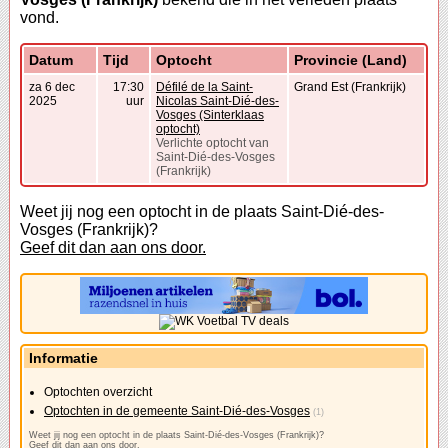
vond.
Datum
Tijd
Optocht
Provincie (Land)
za 6 dec
17:30
Défilé de la Saint-
Grand Est (Frankrijk)
2025
uur
Nicolas Saint-Dié-des-
Vosges (Sinterklaas
optocht)
Verlichte optocht van
Saint-Dié-des-Vosges
(Frankrijk)
Weet jij nog een optocht in de plaats Saint-Dié-des-
Vosges (Frankrijk)?
Geef dit dan aan ons door.
Informatie
Optochten overzicht
Optochten in de gemeente Saint-Dié-des-Vosges
(1)
Weet jij nog een optocht in de plaats Saint-Dié-des-Vosges (Frankrijk)?
Geef dit dan aan ons door.