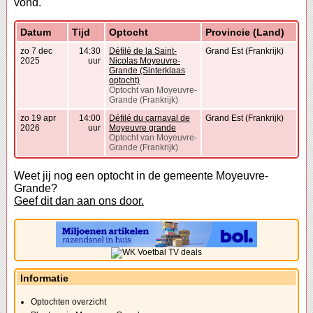
vond.
Datum
Tijd
Optocht
Provincie (Land)
zo 7 dec
14:30
Défilé de la Saint-
Grand Est (Frankrijk)
2025
uur
Nicolas Moyeuvre-
Grande (Sinterklaas
optocht)
Optocht van Moyeuvre-
Grande (Frankrijk)
zo 19 apr
14:00
Défilé du carnaval de
Grand Est (Frankrijk)
2026
uur
Moyeuvre grande
Optocht van Moyeuvre-
Grande (Frankrijk)
Weet jij nog een optocht in de gemeente Moyeuvre-
Grande?
Geef dit dan aan ons door.
Informatie
Optochten overzicht