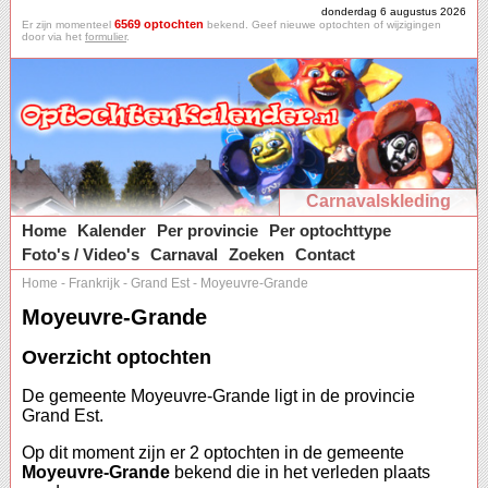
donderdag 6 augustus 2026
6569 optochten
Er zijn momenteel
bekend. Geef nieuwe optochten of wijzigingen
door via het
formulier
.
Carnavalskleding
Home
Kalender
Per provincie
Per optochttype
Foto's / Video's
Carnaval
Zoeken
Contact
Home
-
Frankrijk
-
Grand Est
-
Moyeuvre-Grande
Moyeuvre-Grande
Overzicht optochten
De gemeente Moyeuvre-Grande ligt in de provincie
Grand Est.
Op dit moment zijn er 2 optochten in de gemeente
Moyeuvre-Grande
bekend die in het verleden plaats