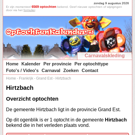
zondag 9 augustus 2026
6569 optochten
Er zijn momenteel
bekend. Geef nieuwe optochten of wijzigingen
door via het
formulier
.
Carnavalskleding
Home
Kalender
Per provincie
Per optochttype
Foto's / Video's
Carnaval
Zoeken
Contact
Home
-
Frankrijk
-
Grand Est
-
Hirtzbach
Hirtzbach
Overzicht optochten
De gemeente Hirtzbach ligt in de provincie Grand Est.
Op dit ogenblik is er 1 optocht in de gemeente
Hirtzbach
bekend die in het verleden plaats vond.