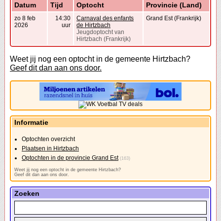
Datum
Tijd
Optocht
Provincie (Land)
zo 8 feb
14:30
Carnaval des enfants
Grand Est (Frankrijk)
2026
uur
de Hirtzbach
Jeugdoptocht van
Hirtzbach (Frankrijk)
Weet jij nog een optocht in de gemeente Hirtzbach?
Geef dit dan aan ons door.
Informatie
Optochten overzicht
Plaatsen in Hirtzbach
Optochten in de provincie Grand Est
(163)
Weet jij nog een optocht in de gemeente Hirtzbach?
Geef dit dan aan ons door.
Zoeken