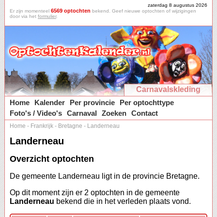
zaterdag 8 augustus 2026
6569 optochten
Er zijn momenteel
bekend. Geef nieuwe optochten of wijzigingen
door via het
formulier
.
Carnavalskleding
Home
Kalender
Per provincie
Per optochttype
Foto's / Video's
Carnaval
Zoeken
Contact
Home
-
Frankrijk
-
Bretagne
-
Landerneau
Landerneau
Overzicht optochten
De gemeente Landerneau ligt in de provincie Bretagne.
Op dit moment zijn er 2 optochten in de gemeente
Landerneau
bekend die in het verleden plaats vond.