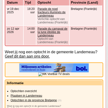
Datum
Tijd
Optocht
Provincie (Land)
vr 19 dec
18:20
Parade de noel
Bretagne (Frankrijk)
2025
uur
tracteurs illuminés de
Landerneau
Verlichte optocht van
Landerneau (Frankrijk)
zo 12 apr
14:00
Parade du carnaval de
Bretagne (Frankrijk)
2026
uur
la lune étoilée de
Landerneau
Optocht van
Landerneau (Frankrijk)
Weet jij nog een optocht in de gemeente Landerneau?
Geef dit dan aan ons door.
Informatie
Optochten overzicht
Plaatsen in Landerneau
Optochten in de provincie Bretagne
(25)
Weet jij nog een optocht in de gemeente Landerneau?