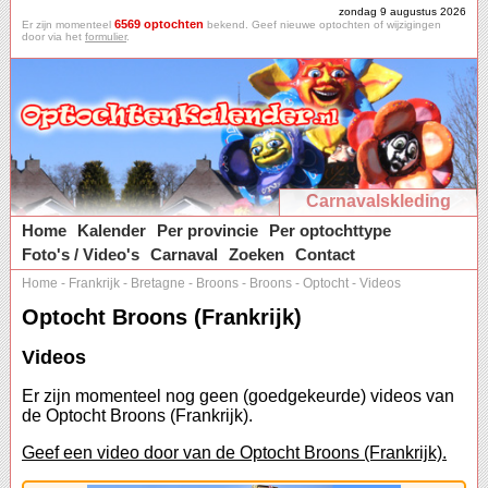
zondag 9 augustus 2026
6569 optochten
Er zijn momenteel
bekend. Geef nieuwe optochten of wijzigingen
door via het
formulier
.
Carnavalskleding
Home
Kalender
Per provincie
Per optochttype
Foto's / Video's
Carnaval
Zoeken
Contact
Home
-
Frankrijk
-
Bretagne
-
Broons
-
Broons
-
Optocht
-
Videos
Optocht Broons (Frankrijk)
Videos
Er zijn momenteel nog geen (goedgekeurde) videos van
de Optocht Broons (Frankrijk).
Geef een video door van de Optocht Broons (Frankrijk).