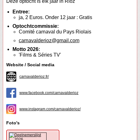
Deze optocht is elk jaar in Rioz
Entree:
ja, 2 Euros. Onder 12 jaar : Gratis
Optochtcommissie:
Comité carnaval du Pays Riolais
carnavalderioz@gmail.com
Motto 2026:
'Films & Séries TV'
Website / Social media
carnavalderioz.fr/
www.facebook.com/carnavalderioz
www.instagram.com/carnavalderioz/
Foto's