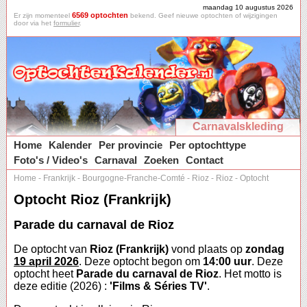
maandag 10 augustus 2026
6569 optochten
Er zijn momenteel
bekend. Geef nieuwe optochten of wijzigingen
door via het
formulier
.
Carnavalskleding
Home
Kalender
Per provincie
Per optochttype
Foto's / Video's
Carnaval
Zoeken
Contact
Home
-
Frankrijk
-
Bourgogne-Franche-Comté
-
Rioz
-
Rioz
-
Optocht
Optocht Rioz (Frankrijk)
Parade du carnaval de Rioz
De optocht van
Rioz (Frankrijk)
vond plaats op
zondag
19 april 2026
. Deze optocht begon om
14:00 uur
. Deze
optocht heet
Parade du carnaval de Rioz
. Het motto is
deze editie (2026) :
'Films & Séries TV'
.