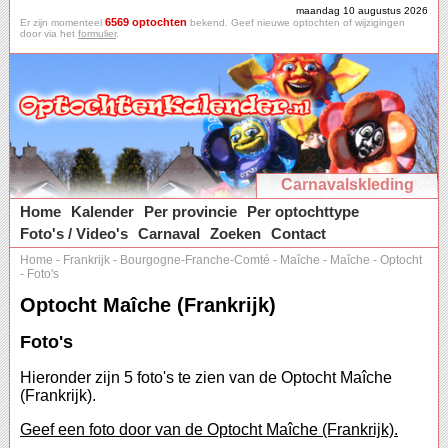
maandag 10 augustus 2026
6569 optochten
Er zijn momenteel
bekend. Geef nieuwe optochten of wijzigingen
door via het
formulier
.
Carnavalskleding
Home
Kalender
Per provincie
Per optochttype
Foto's / Video's
Carnaval
Zoeken
Contact
Home
-
Frankrijk
-
Bourgogne-Franche-Comté
-
Maîche
-
Maîche
-
Optocht
-
Foto's
Optocht Maîche (Frankrijk)
Foto's
Hieronder zijn 5 foto's te zien van de Optocht Maîche
(Frankrijk).
Geef een foto door van de Optocht Maîche (Frankrijk).