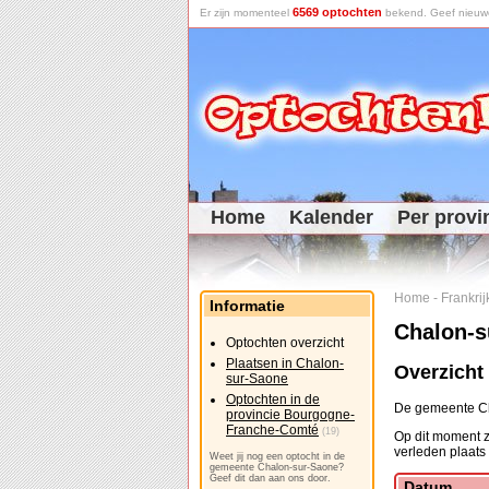
6569 optochten
Er zijn momenteel
bekend. Geef nieuwe 
Home
Kalender
Per provi
Home
-
Frankrij
Informatie
Chalon-s
Optochten overzicht
Plaatsen in Chalon-
Overzicht
sur-Saone
Optochten in de
De gemeente Ch
provincie Bourgogne-
Franche-Comté
(19)
Op dit moment z
verleden plaats
Weet jij nog een optocht in de
gemeente Chalon-sur-Saone?
Geef dit dan aan ons door.
Datum