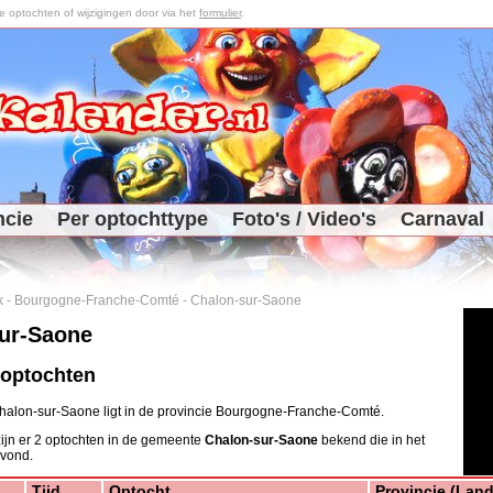
optochten of wijzigingen door via het
formulier
.
ncie
Per optochttype
Foto's / Video's
Carnaval
k
-
Bourgogne-Franche-Comté
-
Chalon-sur-Saone
ur-Saone
 optochten
alon-sur-Saone ligt in de provincie Bourgogne-Franche-Comté.
ijn er 2 optochten in de gemeente
Chalon-sur-Saone
bekend die in het
 vond.
Tijd
Optocht
Provincie (Land