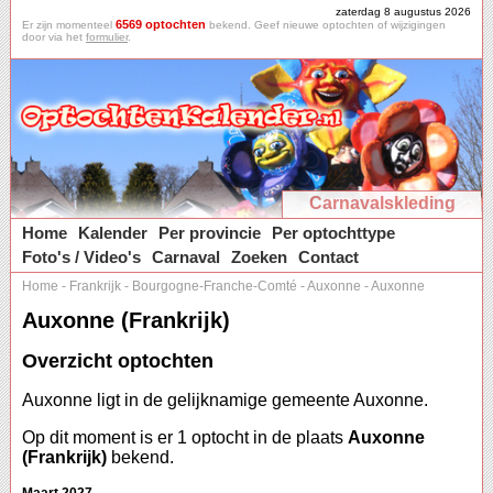
zaterdag 8 augustus 2026
6569 optochten
Er zijn momenteel
bekend. Geef nieuwe optochten of wijzigingen
door via het
formulier
.
Carnavalskleding
Home
Kalender
Per provincie
Per optochttype
Foto's / Video's
Carnaval
Zoeken
Contact
Home
-
Frankrijk
-
Bourgogne-Franche-Comté
-
Auxonne
-
Auxonne
Auxonne (Frankrijk)
Overzicht optochten
Auxonne ligt in de gelijknamige gemeente Auxonne.
Op dit moment is er 1 optocht in de plaats
Auxonne
(Frankrijk)
bekend.