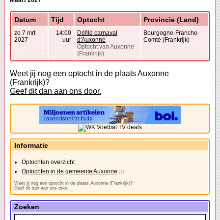
Maart 2027
Datum
Tijd
Optocht
Provincie (Land)
zo 7 mrt
14:00
Défilé carnaval
Bourgogne-Franche-
2027
uur
d'Auxonne
Comté (Frankrijk)
Optocht van Auxonne
(Frankrijk)
Weet jij nog een optocht in de plaats Auxonne
(Frankrijk)?
Geef dit dan aan ons door.
Informatie
Optochten overzicht
Optochten in de gemeente Auxonne
(1)
Weet jij nog een optocht in de plaats Auxonne (Frankrijk)?
Geef dit dan aan ons door.
Zoeken