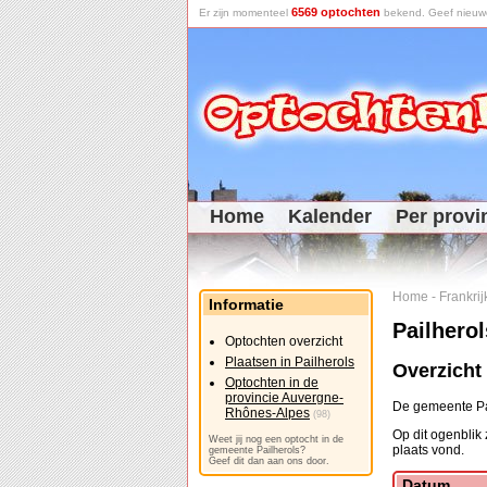
6569 optochten
Er zijn momenteel
bekend. Geef nieuwe 
Home
Kalender
Per provi
Home
-
Frankrij
Informatie
Pailherol
Optochten overzicht
Plaatsen in Pailherols
Overzicht
Optochten in de
provincie Auvergne-
De gemeente Pai
Rhônes-Alpes
(98)
Op dit ogenblik
Weet jij nog een optocht in de
plaats vond.
gemeente Pailherols?
Geef dit dan aan ons door.
Datum