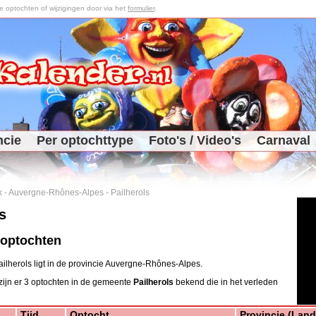
optochten of wijzigingen door via het
formulier
.
ncie
Per optochttype
Foto's / Video's
Carnaval
k
-
Auvergne-Rhônes-Alpes
-
Pailherols
s
 optochten
lherols ligt in de provincie Auvergne-Rhônes-Alpes.
 zijn er 3 optochten in de gemeente
Pailherols
bekend die in het verleden
Tijd
Optocht
Provincie (Land