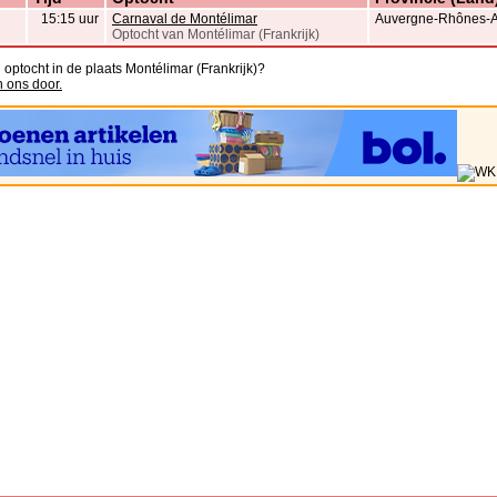
15:15 uur
Carnaval de Montélimar
Auvergne-Rhônes-Al
Optocht van Montélimar (Frankrijk)
 optocht in de plaats Montélimar (Frankrijk)?
n ons door.