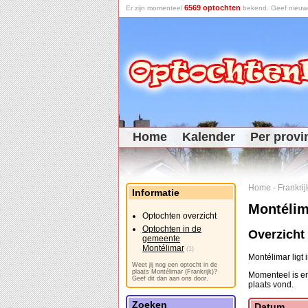
6569 optochten
Er zijn momenteel
bekend. Geef nieuwe 
Home
Kalender
Per provi
Home
-
Frankrij
Informatie
Montélim
Optochten overzicht
Optochten in de
Overzicht
gemeente
Montélimar
(1)
Montélimar ligt
Weet jij nog een optocht in de
plaats Montélimar (Frankrijk)?
Momenteel is er
Geef dit dan aan ons door.
plaats vond.
Zoeken
Datum