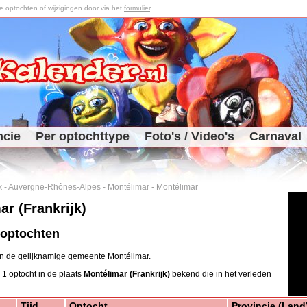
optochten of wijzigingen door via het
formulier
.
ncie
Per optochttype
Foto's / Video's
Carnaval
k
-
Auvergne-Rhônes-Alpes
-
Montélimar
-
Montélimar
ar (Frankrijk)
 optochten
 in de gelijknamige gemeente Montélimar.
 1 optocht in de plaats
Montélimar (Frankrijk)
bekend die in het verleden
Tijd
Optocht
Provincie (Land