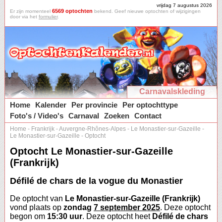
vrijdag 7 augustus 2026
6569 optochten
Er zijn momenteel
bekend. Geef nieuwe optochten of wijzigingen
door via het
formulier
.
Carnavalskleding
Home
Kalender
Per provincie
Per optochttype
Foto's / Video's
Carnaval
Zoeken
Contact
Home
-
Frankrijk
-
Auvergne-Rhônes-Alpes
-
Le Monastier-sur-Gazeille
-
Le Monastier-sur-Gazeille
-
Optocht
Optocht Le Monastier-sur-Gazeille
(Frankrijk)
Défilé de chars de la vogue du Monastier
De optocht van
Le Monastier-sur-Gazeille (Frankrijk)
vond plaats op
zondag
7 september 2025
. Deze optocht
begon om
15:30 uur
. Deze optocht heet
Défilé de chars