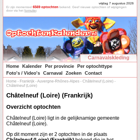
vrijdag 7 augustus 2026
6569 optochten
Er zijn momenteel
bekend. Geef nieuwe optochten of wijzigingen
door via het
formulier
.
Carnavalskleding
Home
Kalender
Per provincie
Per optochttype
Foto's / Video's
Carnaval
Zoeken
Contact
Home
-
Frankrijk
-
Auvergne-Rhônes-Alpes
-
Châtelneuf (Loire)
-
Châtelneuf (Loire)
Châtelneuf (Loire) (Frankrijk)
Overzicht optochten
Châtelneuf (Loire) ligt in de gelijknamige gemeente
Châtelneuf (Loire).
Op dit moment zijn er 2 optochten in de plaats
Châtelneuf (Loire) (Frankrijk)
bekend die in het