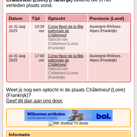
verleden plaats vond.
Datum
Tijd
Optocht
Provincie (Land)
zo 31 aug
10:30
Corso fleuri de la fête
Auvergne-Rhônes-
2025
uur
patronale de
Alpes (Frankrijk)
Châtelneuf
Optocht van
Châtelneuf (Loire)
(Frankrijk)
zo 31 aug
17:00
Corso fleuri de la fête
Auvergne-Rhônes-
2025
uur
patronale de
Alpes (Frankrijk)
Châtelneuf
Optocht van
Châtelneuf (Loire)
(Frankrijk)
Weet jij nog een optocht in de plaats Châtelneuf (Loire)
(Frankrijk)?
Geef dit dan aan ons door.
Informatie