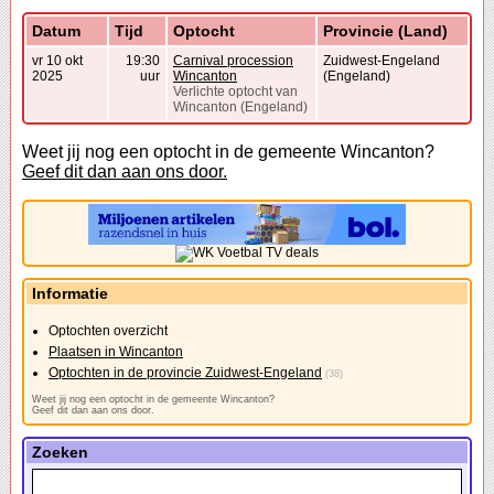
Datum
Tijd
Optocht
Provincie (Land)
vr 10 okt
19:30
Carnival procession
Zuidwest-Engeland
2025
uur
Wincanton
(Engeland)
Verlichte optocht van
Wincanton (Engeland)
Weet jij nog een optocht in de gemeente Wincanton?
Geef dit dan aan ons door.
Informatie
Optochten overzicht
Plaatsen in Wincanton
Optochten in de provincie Zuidwest-Engeland
(38)
Weet jij nog een optocht in de gemeente Wincanton?
Geef dit dan aan ons door.
Zoeken