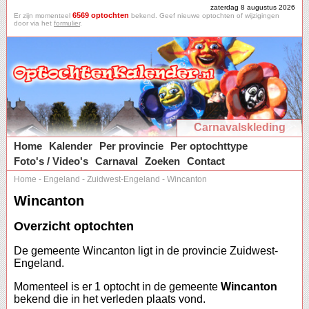
zaterdag 8 augustus 2026
6569 optochten
Er zijn momenteel
bekend. Geef nieuwe optochten of wijzigingen
door via het
formulier
.
Carnavalskleding
Home
Kalender
Per provincie
Per optochttype
Foto's / Video's
Carnaval
Zoeken
Contact
Home
-
Engeland
-
Zuidwest-Engeland
-
Wincanton
Wincanton
Overzicht optochten
De gemeente Wincanton ligt in de provincie Zuidwest-
Engeland.
Momenteel is er 1 optocht in de gemeente
Wincanton
bekend die in het verleden plaats vond.