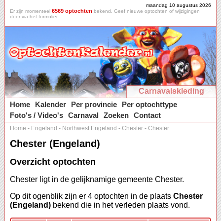
maandag 10 augustus 2026
6569 optochten
Er zijn momenteel
bekend. Geef nieuwe optochten of wijzigingen
door via het
formulier
.
Carnavalskleding
Home
Kalender
Per provincie
Per optochttype
Foto's / Video's
Carnaval
Zoeken
Contact
Home
-
Engeland
-
Northwest Engeland
-
Chester
-
Chester
Chester (Engeland)
Overzicht optochten
Chester ligt in de gelijknamige gemeente Chester.
Op dit ogenblik zijn er 4 optochten in de plaats
Chester
(Engeland)
bekend die in het verleden plaats vond.