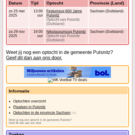
Datum
Tijd
Optocht
Provincie (Land)
zo 25 mei
13:00
Festumzug 800 Jahre
Sachsen (Duitsland)
2025
uur
Pulsnitz
Optocht van Pulsnitz
(Duitsland)
za 29 nov
16:00
Nikolausumzug Pulsnitz
Sachsen (Duitsland)
2025
uur
Optocht van Pulsnitz
(Duitsland)
Weet jij nog een optocht in de gemeente Pulsnitz?
Geef dit dan aan ons door.
Informatie
Optochten overzicht
Plaatsen in Pulsnitz
Optochten in de provincie Sachsen
(48)
Weet jij nog een optocht in de gemeente Pulsnitz?
Geef dit dan aan ons door.
Zoeken