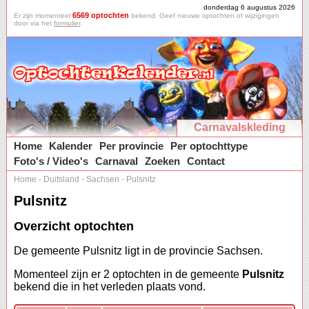
donderdag 6 augustus 2026
6569 optochten
Er zijn momenteel
bekend. Geef nieuwe optochten of wijzigingen
door via het
formulier
.
Carnavalskleding
Home
Kalender
Per provincie
Per optochttype
Foto's / Video's
Carnaval
Zoeken
Contact
Home
-
Duitsland
-
Sachsen
-
Pulsnitz
Pulsnitz
Overzicht optochten
De gemeente Pulsnitz ligt in de provincie Sachsen.
Momenteel zijn er 2 optochten in de gemeente
Pulsnitz
bekend die in het verleden plaats vond.