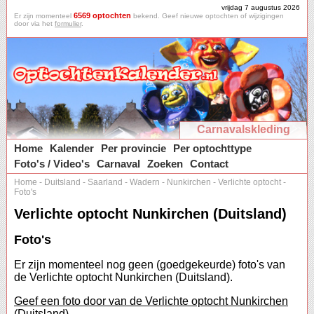
vrijdag 7 augustus 2026
6569 optochten
Er zijn momenteel
bekend. Geef nieuwe optochten of wijzigingen
door via het
formulier
.
Carnavalskleding
Home
Kalender
Per provincie
Per optochttype
Foto's / Video's
Carnaval
Zoeken
Contact
Home
-
Duitsland
-
Saarland
-
Wadern
-
Nunkirchen
-
Verlichte optocht
-
Foto's
Verlichte optocht Nunkirchen (Duitsland)
Foto's
Er zijn momenteel nog geen (goedgekeurde) foto's van
de Verlichte optocht Nunkirchen (Duitsland).
Geef een foto door van de Verlichte optocht Nunkirchen
(Duitsland).