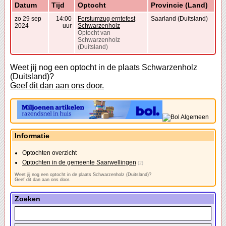
Datum
Tijd
Optocht
Provincie (Land)
zo 29 sep
14:00
Ferstumzug erntefest
Saarland (Duitsland)
2024
uur
Schwarzenholz
Optocht van
Schwarzenholz
(Duitsland)
Weet jij nog een optocht in de plaats Schwarzenholz
(Duitsland)?
Geef dit dan aan ons door.
Informatie
Optochten overzicht
Optochten in de gemeente Saarwellingen
(2)
Weet jij nog een optocht in de plaats Schwarzenholz (Duitsland)?
Geef dit dan aan ons door.
Zoeken