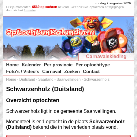
zondag 9 augustus 2026
6569 optochten
Er zijn momenteel
bekend. Geef nieuwe optochten of wijzigingen
door via het
formulier
.
Carnavalskleding
Home
Kalender
Per provincie
Per optochttype
Foto's / Video's
Carnaval
Zoeken
Contact
Home
-
Duitsland
-
Saarland
-
Saarwellingen
-
Schwarzenholz
Schwarzenholz (Duitsland)
Overzicht optochten
Schwarzenholz ligt in de gemeente Saarwellingen.
Momenteel is er 1 optocht in de plaats
Schwarzenholz
(Duitsland)
bekend die in het verleden plaats vond.