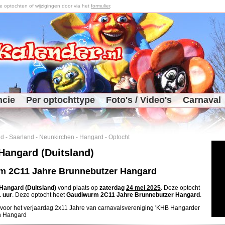
optochten of wijzigingen door via het
formulier
.
ncie
Per optochttype
Foto's / Video's
Carnaval
nd
-
Saarland
-
Neunkirchen
-
Hangard
-
Optocht
Hangard (Duitsland)
m 2C11 Jahre Brunnebutzer Hangard
Hangard (Duitsland)
vond plaats op
zaterdag
24 mei 2025
. Deze optocht
1 uur
. Deze optocht heet
Gaudiwurm 2C11 Jahre Brunnebutzer Hangard
.
 voor het verjaardag 2x11 Jahre van carnavalsvereniging 'KHB Hangarder
in Hangard