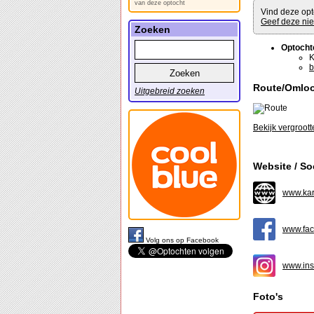
van deze optocht
Vind deze opt
Geef deze nie
Zoeken
Optocht
K
b
Route/Omlo
Uitgebreid zoeken
Bekijk vergroott
Website / So
www.kar
www.fac
Volg ons op Facebook
www.ins
Foto's