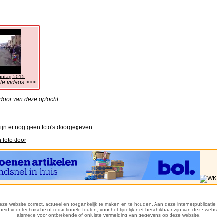
ontag 2015
lle videos >>>
door van deze optocht.
ijn er nog geen foto's doorgegeven.
 foto door
deze website correct, actueel en toegankelijk te maken en te houden. Aan deze internetpublicat
d voor technische of redactionele fouten, voor het tijdelijk niet beschikbaar zijn van deze webs
alsmede voor ontbrekende of onjuiste vermelding van gegevens op deze website.