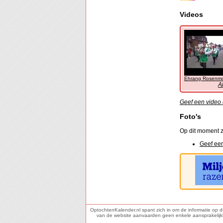
Videos
Ehrang Rosenm
A
Geef een video 
Foto's
Op dit moment z
Geef een
OptochtenKalender.nl spant zich in om de informatie op 
van de website aanvaarden geen enkele aansprakelijkhei