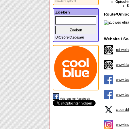
van deze optocht
Optocht
K
Zoeken
Route/Omlo
Uitgebreid zoeken
Website / So
rot-weis
www.bla
www.fac
www.fac
Volg ons op Facebook
x.com/b
www.ins