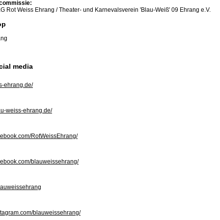
commissie:
G Rot Weiss Ehrang / Theater- und Karnevalsverein 'Blau-Weiß' 09 Ehrang e.V.
op
cial media
s-ehrang.de/
u-weiss-ehrang.de/
ebook.com/RotWeissEhrang/
ebook.com/blauweissehrang/
lauweissehrang
tagram.com/blauweissehrang/