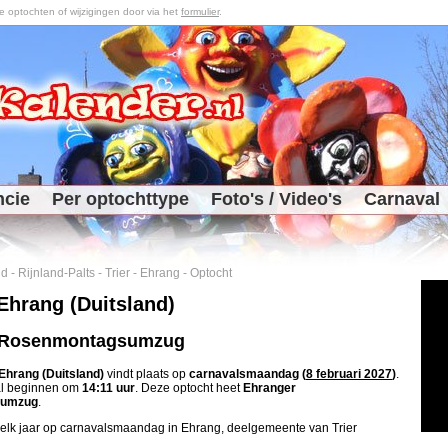
optochten of wijzigingen door via het
formulier
.
ncie
Per optochttype
Foto's / Video's
Carnaval
nd
-
Rijnland-Palts
-
Trier
-
Ehrang
-
Optocht
Ehrang (Duitsland)
 Rosenmontagsumzug
Ehrang (Duitsland)
vindt plaats op
carnavalsmaandag (
8 februari 2027
)
.
al beginnen om
14:11 uur
. Deze optocht heet
Ehranger
sumzug
.
 elk jaar op carnavalsmaandag in Ehrang, deelgemeente van Trier