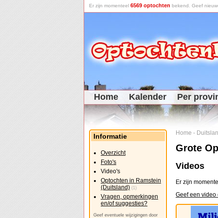
6569 optochten
Er zijn momenteel
bekend. Geef nieuwe 
Home
Kalender
Per provi
Home
-
Duitsla
Informatie
Grote Op
Overzicht
Foto's
Videos
Video's
Optochten in Ramstein
Er zijn momente
(Duitsland)
(1)
Geef een video 
Vragen, opmerkingen
en/of suggesties?
Geef eventuele wijzigingen door