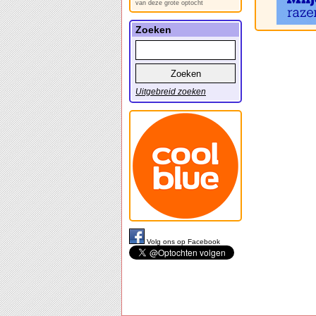
van deze grote optocht
Zoeken
Uitgebreid zoeken
Volg ons op Facebook