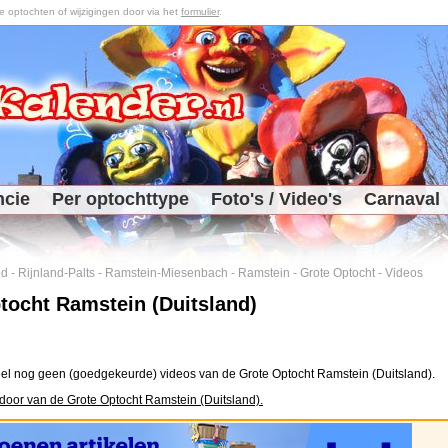
optochten of wijzigingen door via het
formulier
.
ncie
Per optochttype
Foto's / Video's
Carnaval
nd
-
Rijnland-Palts
-
Ramstein-Miesenbach
-
Ramstein
-
Grote Optocht
-
Videos
tocht Ramstein (Duitsland)
el nog geen (goedgekeurde) videos van de Grote Optocht Ramstein (Duitsland).
door van de Grote Optocht Ramstein (Duitsland).