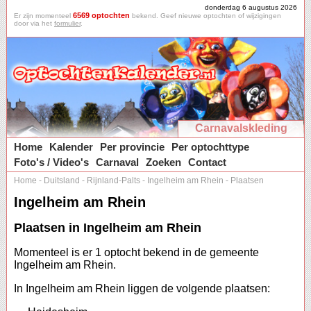
donderdag 6 augustus 2026
6569 optochten
Er zijn momenteel
bekend. Geef nieuwe optochten of wijzigingen
door via het
formulier
.
Carnavalskleding
Home
Kalender
Per provincie
Per optochttype
Foto's / Video's
Carnaval
Zoeken
Contact
Home
-
Duitsland
-
Rijnland-Palts
-
Ingelheim am Rhein
-
Plaatsen
Ingelheim am Rhein
Plaatsen in Ingelheim am Rhein
Momenteel is er 1 optocht bekend in de gemeente
Ingelheim am Rhein.
In Ingelheim am Rhein liggen de volgende plaatsen: