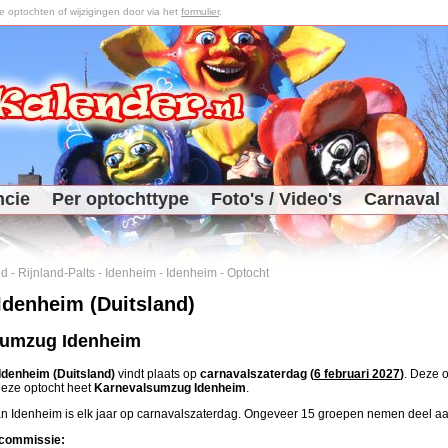
optochten of wijzigingen door via het
formulier
.
ncie
Per optochttype
Foto's / Video's
Carnaval
nd
-
Rijnland-Palts
-
Idenheim
-
Idenheim
-
Optocht
Idenheim (Duitsland)
sumzug Idenheim
Idenheim (Duitsland)
vindt plaats op
carnavalszaterdag (
6 februari 2027
)
. Deze 
Deze optocht heet
Karnevalsumzug Idenheim
.
n Idenheim is elk jaar op carnavalszaterdag. Ongeveer 15 groepen nemen deel aa
commissie: