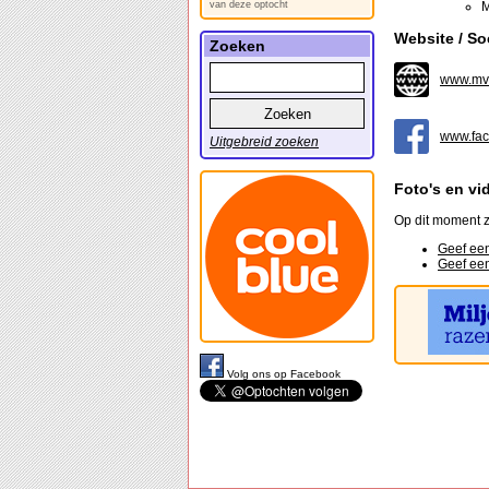
van deze optocht
M
Website / So
Zoeken
www.mv-
www.fac
Uitgebreid zoeken
Foto's en vi
Op dit moment z
Geef een
Geef een
Volg ons op Facebook