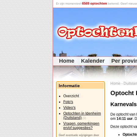
6569 optochten
Er zijn momenteel
bekend. Geef nieuwe 
Home
Kalender
Per provi
Home
-
Duitsla
Informatie
Optocht 
Overzicht
Foto's
Karneval
Video's
Optochten in Idenheim
De optocht van
(Duitsland)
(1)
om
14:11 uur
. 
Vragen, opmerkingen
Deze optocht va
en/of suggesties?
Optocht
Geef eventuele wijzigingen door