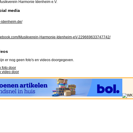
usikverein Harmonie Idenheim e.V.
cial media
idenheim.de/
ebook.com/Musikverein-Harmonie-Idenheim-eV-229669633747742/
deos
ijn er nog geen foto's en videos doorgegeven.
 foto door
 video door