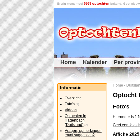
6569 optochten
Er zijn momenteel
bekend. Geef nieuwe 
Home
Kalender
Per provi
Home
-
Duitsla
Informatie
Optocht 
Overzicht
Foto's
(1)
Foto's
Video's
Optochten in
Hieronder is 1 
Hagenbach
(Duitsland)
Geef een foto d
(2)
Vragen, opmerkingen
Affiche 2025
en/of suggesties?