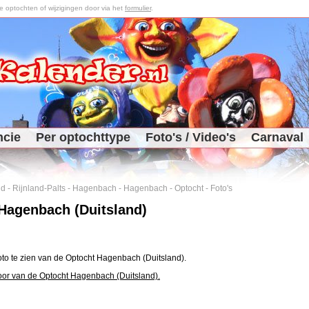
optochten of wijzigingen door via het
formulier
.
ncie
Per optochttype
Foto's / Video's
Carnaval
nd
-
Rijnland-Palts
-
Hagenbach
-
Hagenbach
-
Optocht
-
Foto's
Hagenbach (Duitsland)
foto te zien van de Optocht Hagenbach (Duitsland).
oor van de Optocht Hagenbach (Duitsland).