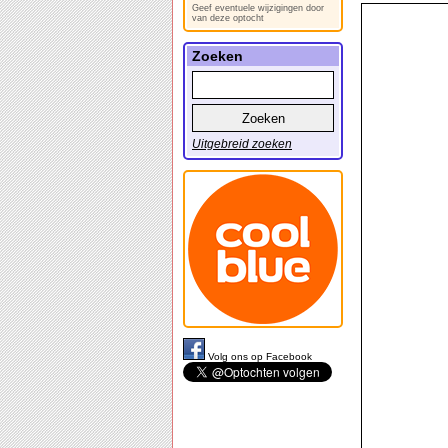
Geef eventuele wijzigingen door
van deze optocht
Zoeken
Uitgebreid zoeken
Volg ons op Facebook