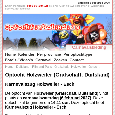
zaterdag 8 augustus 2026
6569 optochten
Er zijn momenteel
bekend. Geef nieuwe optochten of wijzigingen
door via het
formulier
.
Carnavalskleding
Home
Kalender
Per provincie
Per optochttype
Foto's / Video's
Carnaval
Zoeken
Contact
Home
-
Duitsland
-
Rijnland-Palts
-
Grafschaft
-
Holzweiler
-
Optocht
Optocht Holzweiler (Grafschaft, Duitsland)
Karnevalszug Holzweiler - Esch
De optocht van
Holzweiler (Grafschaft, Duitsland)
vindt
plaats op
carnavalszaterdag (
6 februari 2027
)
. Deze
optocht zal beginnen om
14:11 uur
. Deze optocht heet
Karnevalszug Holzweiler - Esch
.