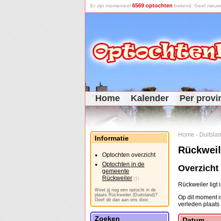
6569 optochten
Er zijn momenteel
bekend. Geef nieuwe 
Home
Kalender
Per provi
Home
-
Duitsla
Informatie
Rückweil
Optochten overzicht
Optochten in de
Overzicht
gemeente
Rückweiler
(1)
Rückweiler ligt
Weet jij nog een optocht in de
plaats Rückweiler (Duitsland)?
Op dit moment is
Geef dit dan aan ons door.
verleden plaats
Zoeken
Datum