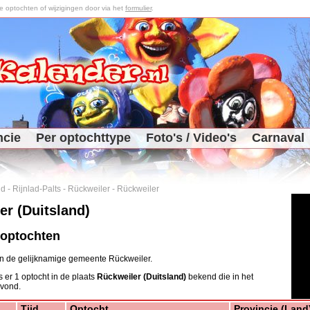
optochten of wijzigingen door via het
formulier
.
ncie
Per optochttype
Foto's / Video's
Carnaval
nd
-
Rijnlad-Palts
-
Rückweiler
-
Rückweiler
er (Duitsland)
 optochten
 in de gelijknamige gemeente Rückweiler.
 er 1 optocht in de plaats
Rückweiler (Duitsland)
bekend die in het
 vond.
Tijd
Optocht
Provincie (Land