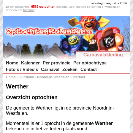
zaterdag 8 augustus 2026
6569 optochten
Er zijn momenteel
bekend. Geef nieuwe optochten of wijzigingen
door via het
formulier
.
Carnavalskleding
Home
Kalender
Per provincie
Per optochttype
Foto's / Video's
Carnaval
Zoeken
Contact
Home
-
Duitsland
-
Noordrijn-Westfalen
-
Werther
Werther
Overzicht optochten
De gemeente Werther ligt in de provincie Noordrijn-
Westfalen.
Momenteel is er 1 optocht in de gemeente
Werther
bekend die in het verleden plaats vond.