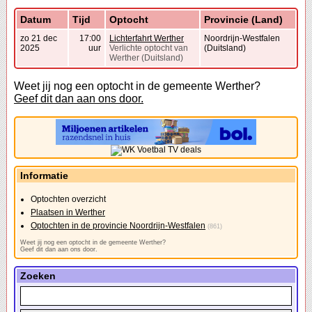
Datum
Tijd
Optocht
Provincie (Land)
zo 21 dec
17:00
Lichterfahrt Werther
Noordrijn-Westfalen
2025
uur
Verlichte optocht van
(Duitsland)
Werther (Duitsland)
Weet jij nog een optocht in de gemeente Werther?
Geef dit dan aan ons door.
Informatie
Optochten overzicht
Plaatsen in Werther
Optochten in de provincie Noordrijn-Westfalen
(861)
Weet jij nog een optocht in de gemeente Werther?
Geef dit dan aan ons door.
Zoeken