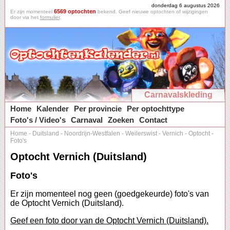
donderdag 6 augustus 2026
6569 optochten
Er zijn momenteel
bekend. Geef nieuwe optochten of wijzigingen
door via het
formulier
.
Carnavalskleding
Home
Kalender
Per provincie
Per optochttype
Foto's / Video's
Carnaval
Zoeken
Contact
Home
-
Duitsland
-
Noordrijn-Westfalen
-
Weilerswist
-
Vernich
-
Optocht
-
Foto's
Optocht Vernich (Duitsland)
Foto's
Er zijn momenteel nog geen (goedgekeurde) foto's van
de Optocht Vernich (Duitsland).
Geef een foto door van de Optocht Vernich (Duitsland).