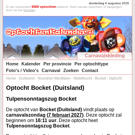
donderdag 6 augustus 2026
6569 optochten
Er zijn momenteel
bekend. Geef nieuwe optochten of wijzigingen
door via het
formulier
.
Carnavalskleding
Home
Kalender
Per provincie
Per optochttype
Foto's / Video's
Carnaval
Zoeken
Contact
Home
-
Duitsland
-
Noordrijn-Westfalen
-
Waldfeucht
-
Bocket
-
Optocht
Optocht Bocket (Duitsland)
Tulpensonntagszug Bocket
De optocht van
Bocket (Duitsland)
vindt plaats op
carnavalszondag (
7 februari 2027
)
. Deze optocht zal
beginnen om
16:11 uur
. Deze optocht heet
Tulpensonntagszug Bocket
.