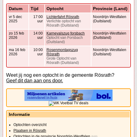
Datum
Tijd
Optocht
Provincie (Land)
vr 5 dec
17:00
Lichterfahrt Rösrath
Noordrijn-Westfalen
2025
uur
Verlichte optocht van
(Duitsland)
Rösrath (Duitsland)
zo 15 feb
14:00
Karnevalszug forsbach
Noordrijn-Westfalen
2026
uur
Optocht van Forsbach
(Duitsland)
(Duitsland)
ma 16 feb
10:00
Rosenmontagszug
Noordrijn-Westfalen
2026
uur
Rösrath
(Duitsland)
Grote Optocht van
Rösrath (Duitsland)
Weet jij nog een optocht in de gemeente Rösrath?
Geef dit dan aan ons door.
Informatie
Optochten overzicht
Plaatsen in Rösrath
Optochten in de provincie Noordrijn-Westfalen
(848)