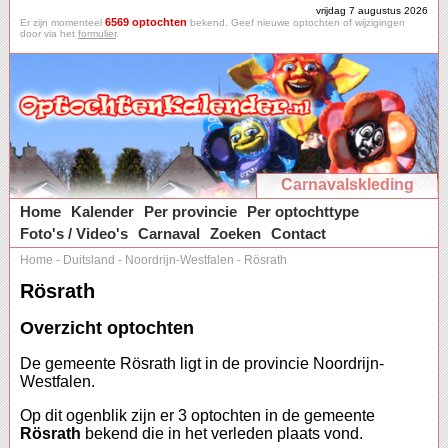
vrijdag 7 augustus 2026
6569 optochten
Er zijn momenteel
bekend. Geef nieuwe optochten of wijzigingen
door via het
formulier
.
Carnavalskleding
Home
Kalender
Per provincie
Per optochttype
Foto's / Video's
Carnaval
Zoeken
Contact
Home
-
Duitsland
-
Noordrijn-Westfalen
-
Rösrath
Rösrath
Overzicht optochten
De gemeente Rösrath ligt in de provincie Noordrijn-
Westfalen.
Op dit ogenblik zijn er 3 optochten in de gemeente
Rösrath
bekend die in het verleden plaats vond.